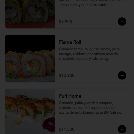
queso crema, cebollín, cubierto por palta 
, mayo tigre y quinoa crocante.
$9.900
Flame Roll
Camarón tempura, queso crema, palta, 
masago, cubierto por salmón tostado, 
ciboulette, quínoa y salsa unagi
$10.900
Furi Home
Camarón, palta y verdeo tempura, 
cubierto de salmón soploteado con 
aceite de trufa blanca, salsa BH (salsa de 
ajíes coreanos y mayonesa, levemente 
picante) y furikake.
$11.500