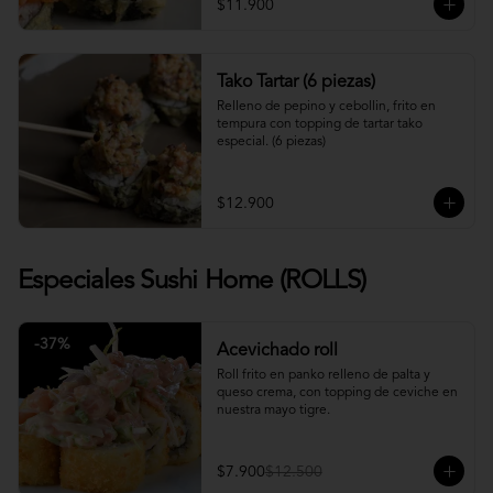
$11.900
Tako Tartar (6 piezas)
Relleno de pepino y cebollin, frito en 
tempura con topping de tartar tako 
especial. (6 piezas)
$12.900
Especiales Sushi Home (ROLLS)
-
37
%
Acevichado roll
Roll frito en panko relleno de palta y 
queso crema, con topping de ceviche en 
nuestra mayo tigre.
$7.900
$12.500