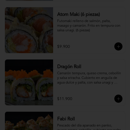
Atom Maki (6 piezas)
Futomaki relleno de salmón, palta, 
masago y camarón. Frito en tempura con 
salsa unagi. (6 piezas)
$9.900
Dragón Roll
Camarón tempura, queso crema, cebollín 
y salsa sriracha. Cubierto en anguila de 
agua dulce y palta, con salsa unagi y 
topping de masago.
$11.900
Fabi Roll
Pescado del día apanado en panko, 