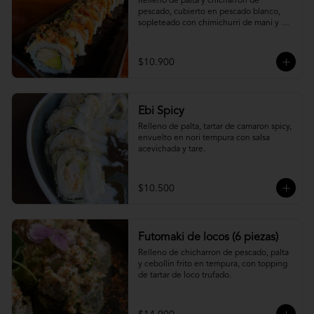
Relleno de palta y chicharron de 
pescado, cubierto en pescado blanco, 
sopleteado con chimichurri de mani y 
topping de furikake.
$10.900
Ebi Spicy
Relleno de palta, tartar de camaron spicy, 
envuelto en nori tempura con salsa 
acevichada y tare.
$10.500
Futomaki de locos (6 piezas)
Relleno de chicharron de pescado, palta 
y cebollin frito en tempura, con topping 
de tartar de loco trufado.