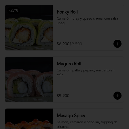
-
27
%
Fonky Roll
Camarón furay y queso crema, con salsa 
unagi.
$6.900
$9.500
Maguro Roll
Camarón, palta y pepino, envuelto en 
atún.
$9.900
Masago Spicy
Salmón, camarón y cebollín, topping de 
sriracha.