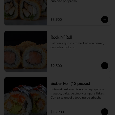
cubierto por panko.
$8.900
Rock N´ Roll
Salmón y queso crema. Frito en panko, 
con salsa tonkatsu.
$9.500
Sixbar Roll (12 piezas)
Futomaki relleno de ebi, unagi, quínoa, 
masago, palta, pepino y tempura flakes. 
Con salsa unagi y topping de sriracha.
$13.900