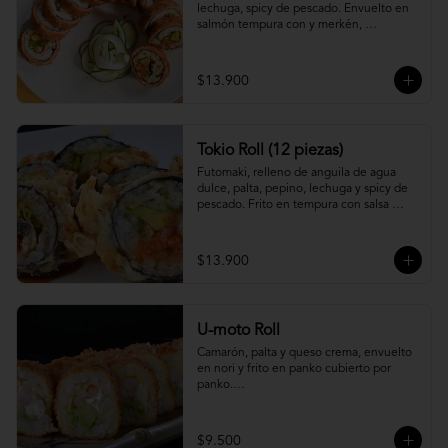
lechuga, spicy de pescado. Envuelto en 
salmón tempura con y merkén, 
acompáñalo con salsa unagi.
$13.900
Tokio Roll (12 piezas)
Futomaki, relleno de anguila de agua 
dulce, palta, pepino, lechuga y spicy de 
pescado. Frito en tempura con salsa 
unagi y merquén.
$13.900
U-moto Roll
Camarón, palta y queso crema, envuelto 
en nori y frito en panko cubierto por 
panko.

Foto referencial.
$9.500