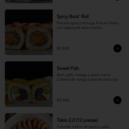
Spicy Rock´ Roll
Pescado spicy y lechuga. Frito en Panko, 
con topping de salsa sriracha.
$9.500
Sweet Fish
Atún, palta, masago y queso crema. 
Cubierto de mango y salsa de maracuyá.
$9.900
Tokio 2.0 (12 piezas)
Futomaki relleno de pepino, palta, 