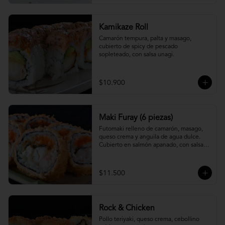
Kamikaze Roll
Camarón tempura, palta y masago, 
cubierto de spicy de pescado 
sopleteado, con salsa unagi.
$10.900
Maki Furay (6 piezas)
Futomaki relleno de camarón, masago, 
queso crema y anguila de agua dulce. 
Cubierto en salmón apanado, con salsa 
unagi. (6 piezas)
$11.500
Rock & Chicken
Pollo teriyaki, queso crema, cebollino 