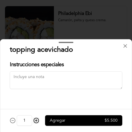
Philadelphia Ebi
Camarón, palta y queso crema.
$7.500
topping acevichado
Instrucciones especiales
Philadelphia Roll
Salmón, palta y queso crema.
$7.500
Rainbow Roll
Agregar
$5.500
Camarón, queso crema y pepino, 
envuelto en pescado y palta.