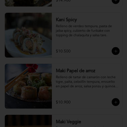
$14.900
Kani Spicy
Relleno de verdeo tempura, pasta de 
jaiba spicy, cubierto de furikake con 
topping de chalaquita y salsa tare.
$10.500
Maki Papel de arroz
Relleno de tartar de camarón con leche 
tigre, palta, cebollín tempura, envuelto 
en papel de arroz, salsa ponzu y quinoa 
frita.
$10.900
Maki Veggie