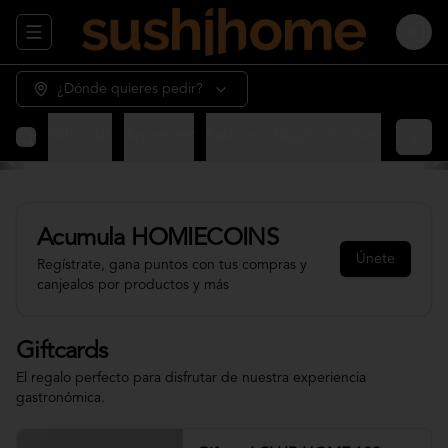
Abrir menu de navegación
Login
¿Dónde quieres pedir?
Giftcards
Appetizer
Sashimi - Nigiri - Gunkan
Sushi 
Acumula
HOMIECOINS
Únete
Regístrate, gana puntos con tus compras y
canjealos por productos y más
Giftcards
El regalo perfecto para disfrutar de nuestra experiencia
gastronómica.