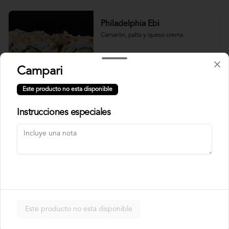
Philadelphia Ebi
Camarón, palta y queso crema.
Campari
$7.500
Este producto no esta disponible
Instrucciones especiales
Philadelphia Roll
Salmón, palta y queso crema.
$7.500
Rainbow Roll
Este producto no esta disponible
Camarón, queso crema y pepino, 
envuelto en pescado y palta.