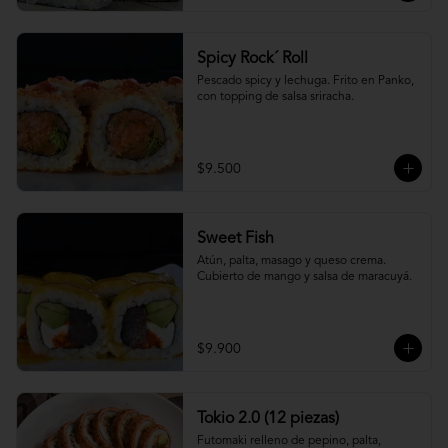
Spicy Rock´ Roll
Pescado spicy y lechuga. Frito en Panko, 
con topping de salsa sriracha.
$9.500
Sweet Fish
Atún, palta, masago y queso crema. 
Cubierto de mango y salsa de maracuyá.
$9.900
Tokio 2.0 (12 piezas)
Futomaki relleno de pepino, palta, 