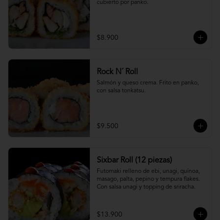
cubierto por panko.
$8.900
Rock N´ Roll
Salmón y queso crema. Frito en panko, 
con salsa tonkatsu.
$9.500
Sixbar Roll (12 piezas)
Futomaki relleno de ebi, unagi, quínoa, 
masago, palta, pepino y tempura flakes. 
Con salsa unagi y topping de sriracha.
$13.900