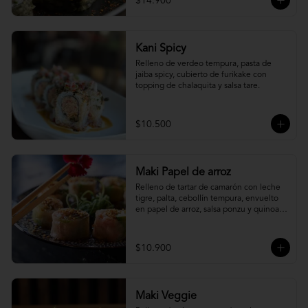
$14.900
Kani Spicy
Relleno de verdeo tempura, pasta de 
jaiba spicy, cubierto de furikake con 
topping de chalaquita y salsa tare.
$10.500
Maki Papel de arroz
Relleno de tartar de camarón con leche 
tigre, palta, cebollín tempura, envuelto 
en papel de arroz, salsa ponzu y quinoa 
frita.
$10.900
Maki Veggie