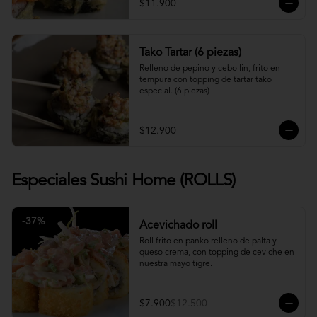
$11.900
Tako Tartar (6 piezas)
Relleno de pepino y cebollin, frito en 
tempura con topping de tartar tako 
especial. (6 piezas)
$12.900
Especiales Sushi Home (ROLLS)
-
37
%
Acevichado roll
Roll frito en panko relleno de palta y 
queso crema, con topping de ceviche en 
nuestra mayo tigre.
$7.900
$12.500