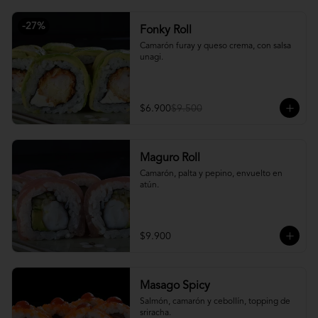
-
27
%
Fonky Roll
Camarón furay y queso crema, con salsa 
unagi.
$6.900
$9.500
Maguro Roll
Camarón, palta y pepino, envuelto en 
atún.
$9.900
Masago Spicy
Salmón, camarón y cebollín, topping de 
sriracha.