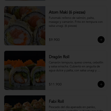
Atom Maki (6 piezas)
Futomaki relleno de salmón, palta, 
masago y camarón. Frito en tempura con 
salsa unagi. (6 piezas)
$9.900
Dragón Roll
Camarón tempura, queso crema, cebollín 
y salsa sriracha. Cubierto en anguila de 
agua dulce y palta, con salsa unagi y 
topping de masago.
$11.900
Fabi Roll
Pescado del día apanado en panko, 