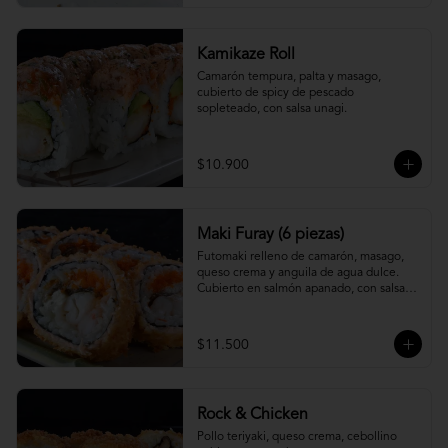
Kamikaze Roll
Camarón tempura, palta y masago, 
cubierto de spicy de pescado 
sopleteado, con salsa unagi.
$10.900
Maki Furay (6 piezas)
Futomaki relleno de camarón, masago, 
queso crema y anguila de agua dulce. 
Cubierto en salmón apanado, con salsa 
unagi. (6 piezas)
$11.500
Rock & Chicken
Pollo teriyaki, queso crema, cebollino 