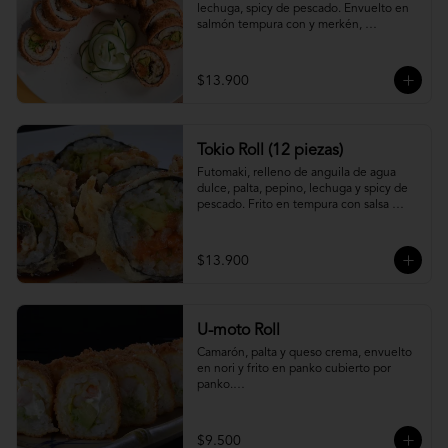
lechuga, spicy de pescado. Envuelto en 
salmón tempura con y merkén, 
acompáñalo con salsa unagi.
$13.900
Tokio Roll (12 piezas)
Futomaki, relleno de anguila de agua 
dulce, palta, pepino, lechuga y spicy de 
pescado. Frito en tempura con salsa 
unagi y merquén.
$13.900
U-moto Roll
Camarón, palta y queso crema, envuelto 
en nori y frito en panko cubierto por 
panko.

Foto referencial.
$9.500