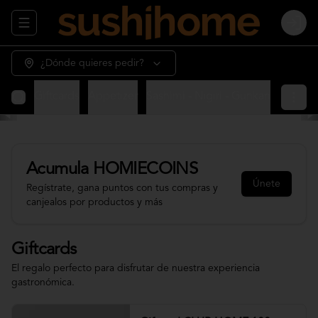
Abrir menu de navegación
Login
¿Dónde quieres pedir?
Giftcards
Appetizer
Sashimi - Nigiri - Gunkan
Sushi 
Acumula
HOMIECOINS
Únete
Regístrate, gana puntos con tus compras y
canjealos por productos y más
Giftcards
El regalo perfecto para disfrutar de nuestra experiencia
gastronómica.