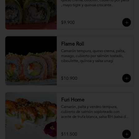
queso crema, cebollín, cubierto por palta 
, mayo tigre y quinoa crocante.
$9.900
Flame Roll
Camarón tempura, queso crema, palta, 
masago, cubierto por salmón tostado, 
ciboulette, quínoa y salsa unagi
$10.900
Furi Home
Camarón, palta y verdeo tempura, 
cubierto de salmón soploteado con 
aceite de trufa blanca, salsa BH (salsa de 
ajíes coreanos y mayonesa, levemente 
picante) y furikake.
$11.500