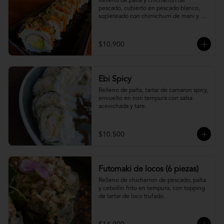
Relleno de palta y chicharron de 
pescado, cubierto en pescado blanco, 
sopleteado con chimichurri de mani y 
topping de furikake.
$10.900
Ebi Spicy
Relleno de palta, tartar de camaron spicy, 
envuelto en nori tempura con salsa 
acevichada y tare.
$10.500
Futomaki de locos (6 piezas)
Relleno de chicharron de pescado, palta 
y cebollin frito en tempura, con topping 
de tartar de loco trufado.