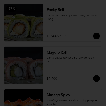
-
27
%
Fonky Roll
Camarón furay y queso crema, con salsa 
unagi.
$6.900
$9.500
Maguro Roll
Camarón, palta y pepino, envuelto en 
atún.
$9.900
Masago Spicy
Salmón, camarón y cebollín, topping de 
sriracha.