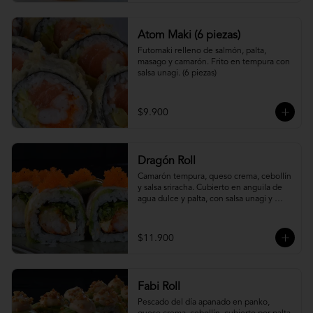
Atom Maki (6 piezas)
Futomaki relleno de salmón, palta, 
masago y camarón. Frito en tempura con 
salsa unagi. (6 piezas)
$9.900
Dragón Roll
Camarón tempura, queso crema, cebollín 
y salsa sriracha. Cubierto en anguila de 
agua dulce y palta, con salsa unagi y 
topping de masago.
$11.900
Fabi Roll
Pescado del día apanado en panko, 