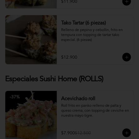
$11.900
Tako Tartar (6 piezas)
Relleno de pepino y cebollin, frito en 
tempura con topping de tartar tako 
especial. (6 piezas)
$12.900
Especiales Sushi Home (ROLLS)
-
37
%
Acevichado roll
Roll frito en panko relleno de palta y 
queso crema, con topping de ceviche en 
nuestra mayo tigre.
$7.900
$12.500