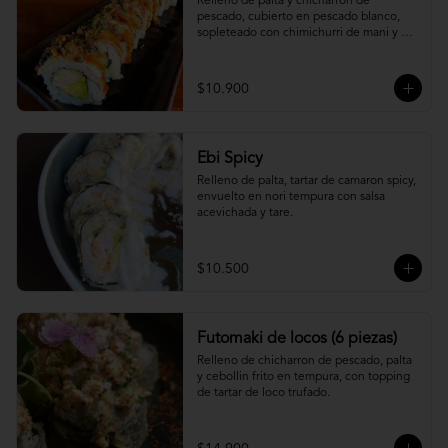
Relleno de palta y chicharron de 
pescado, cubierto en pescado blanco, 
sopleteado con chimichurri de mani y 
topping de furikake.
$10.900
Ebi Spicy
Relleno de palta, tartar de camaron spicy, 
envuelto en nori tempura con salsa 
acevichada y tare.
$10.500
Futomaki de locos (6 piezas)
Relleno de chicharron de pescado, palta 
y cebollin frito en tempura, con topping 
de tartar de loco trufado.