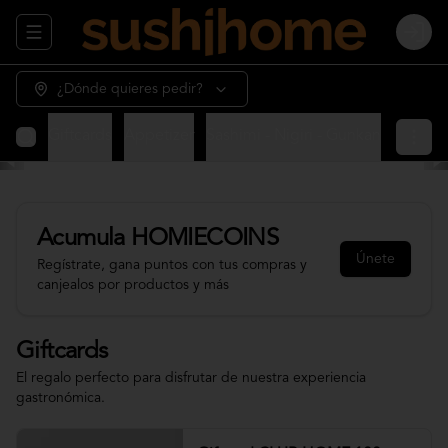
Abrir menu de navegación
Login
¿Dónde quieres pedir?
Giftcards
Appetizer
Sashimi - Nigiri - Gunkan
Sushi 
Acumula
HOMIECOINS
Únete
Regístrate, gana puntos con tus compras y
canjealos por productos y más
Giftcards
El regalo perfecto para disfrutar de nuestra experiencia
gastronómica.