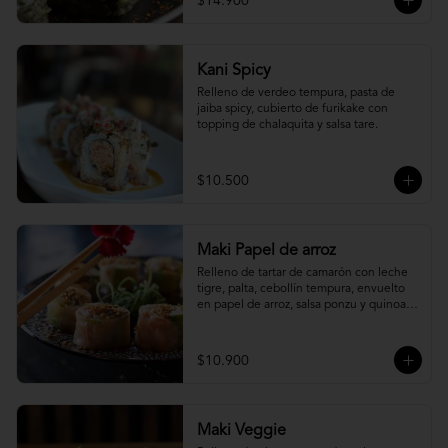
$14.900
Kani Spicy
Relleno de verdeo tempura, pasta de 
jaiba spicy, cubierto de furikake con 
topping de chalaquita y salsa tare.
$10.500
Maki Papel de arroz
Relleno de tartar de camarón con leche 
tigre, palta, cebollín tempura, envuelto 
en papel de arroz, salsa ponzu y quinoa 
frita.
$10.900
Maki Veggie