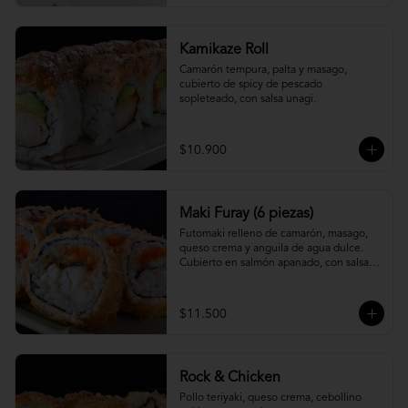
Kamikaze Roll
Camarón tempura, palta y masago, 
cubierto de spicy de pescado 
sopleteado, con salsa unagi.
$10.900
Maki Furay (6 piezas)
Futomaki relleno de camarón, masago, 
queso crema y anguila de agua dulce. 
Cubierto en salmón apanado, con salsa 
unagi. (6 piezas)
$11.500
Rock & Chicken
Pollo teriyaki, queso crema, cebollino 