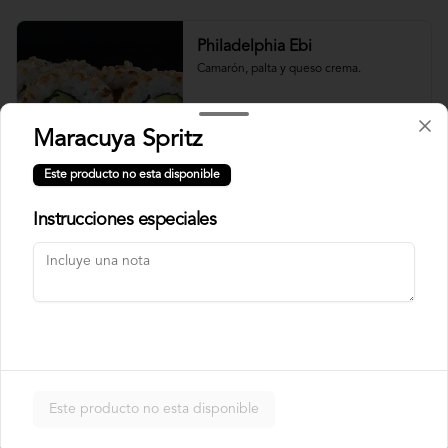
Philadelphia Ebi
Camarón, palta y queso crema.
Maracuya Spritz
$7.500
Este producto no esta disponible
Instrucciones especiales
Philadelphia Roll
Salmón, palta y queso crema.
$7.500
Rainbow Roll
Este producto no esta disponible
Camarón, queso crema y pepino, 
envuelto en pescado y palta.