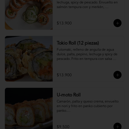
lechuga, spicy de pescado. Envuelto en 
salmón tempura con y merkén, 
acompáñalo con salsa unagi.
$13.900
Tokio Roll (12 piezas)
Futomaki, relleno de anguila de agua 
dulce, palta, pepino, lechuga y spicy de 
pescado. Frito en tempura con salsa 
unagi y merquén.
$13.900
U-moto Roll
Camarón, palta y queso crema, envuelto 
en nori y frito en panko cubierto por 
panko.

Foto referencial.
$9.500