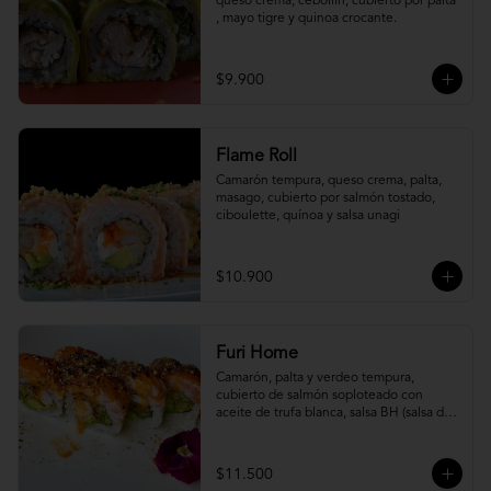
queso crema, cebollín, cubierto por palta 
, mayo tigre y quinoa crocante.
$9.900
Flame Roll
Camarón tempura, queso crema, palta, 
masago, cubierto por salmón tostado, 
ciboulette, quínoa y salsa unagi
$10.900
Furi Home
Camarón, palta y verdeo tempura, 
cubierto de salmón soploteado con 
aceite de trufa blanca, salsa BH (salsa de 
ajíes coreanos y mayonesa, levemente 
picante) y furikake.
$11.500