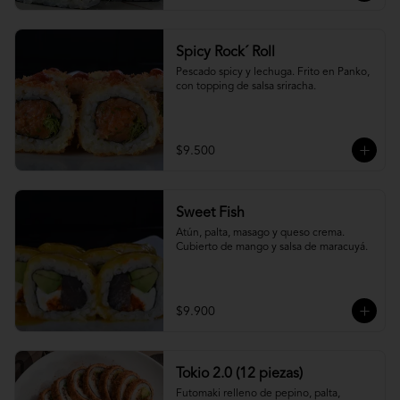
Spicy Rock´ Roll
Pescado spicy y lechuga. Frito en Panko, 
con topping de salsa sriracha.
$9.500
Sweet Fish
Atún, palta, masago y queso crema. 
Cubierto de mango y salsa de maracuyá.
$9.900
Tokio 2.0 (12 piezas)
Futomaki relleno de pepino, palta, 