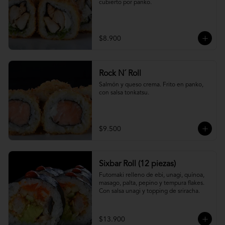
cubierto por panko.
$8.900
Rock N´ Roll
Salmón y queso crema. Frito en panko, 
con salsa tonkatsu.
$9.500
Sixbar Roll (12 piezas)
Futomaki relleno de ebi, unagi, quínoa, 
masago, palta, pepino y tempura flakes. 
Con salsa unagi y topping de sriracha.
$13.900