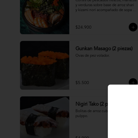
Cortes de pescados frescos, mariscos 
y verduras sobre base de arroz shari 
y kizami nori acompañado de sopa 
miso
$24.900
Gunkan Masago (2 piezas)
Ovas de pez volador.
$5.500
Nigiri Tako (2 piezas)
Bolitas de arroz cubiertas por 
pulppo.