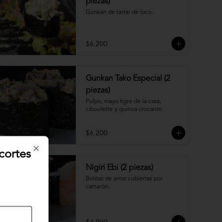
piezas)
Gunkan de tartar de loco.
$6.200
Gunkan Tako Especial (2
piezas)
Pulpo, mayo tigre de la casa, 
ciboulette y quinoa crocante.
$6.200
cortes
Close
Nigiri Ebi (2 piezas)
Bolitas de arroz cubiertas por 
camarón.