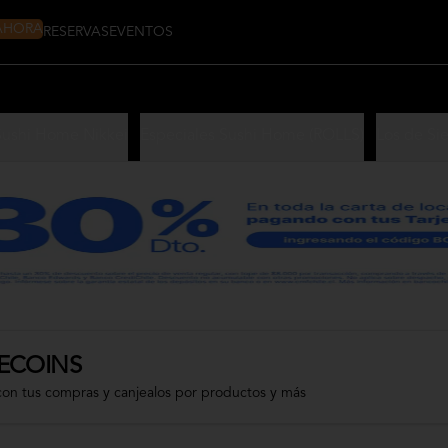
 AHORA
RESERVAS
EVENTOS
Sushi Home Nikkei
Especiales Sushi Home (ROLLS)
Los de Si
ECOINS
con tus compras y canjealos por productos y más