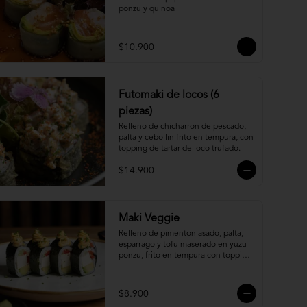
ponzu y quinoa
$10.900
Futomaki de locos (6
piezas)
Relleno de chicharron de pescado, 
palta y cebollin frito en tempura, con 
topping de tartar de loco trufado.
$14.900
Maki Veggie
Relleno de pimenton asado, palta, 
esparrago y tofu maserado en yuzu 
ponzu, frito en tempura con topping 
de pure camote.
$8.900