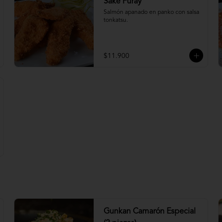
Sake Furay
Salmón apanado en panko con salsa 
tonkatsu.
$11.900
Gunkan Camarón Especial