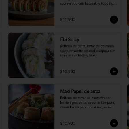
sopleteado con batayaki y topping 
de masa crocante.
$11.900
Ebi Spicy
Relleno de palta, tartar de camaron 
spicy, envuelto en nori tempura con 
salsa acevichada y tare.
$10.500
Maki Papel de arroz
Relleno de tartar de camarón con 
leche tigre, palta, cebollín tempura, 
envuelto en papel de arroz, salsa 
ponzu y quinoa frita.
$10.900