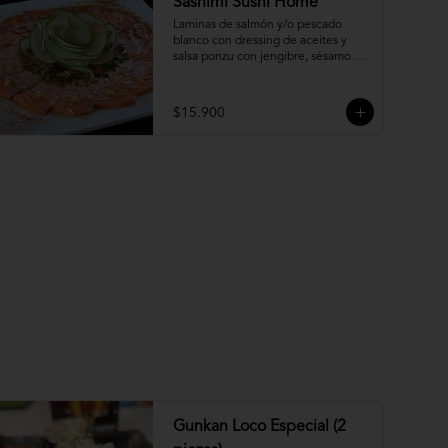
Sashimi Sushi Home
Laminas de salmón y/o pescado 
blanco con dressing de aceites y 
salsa ponzu con jengibre, sésamo y 
ciboulette.
$15.900
Gunkan Loco Especial (2