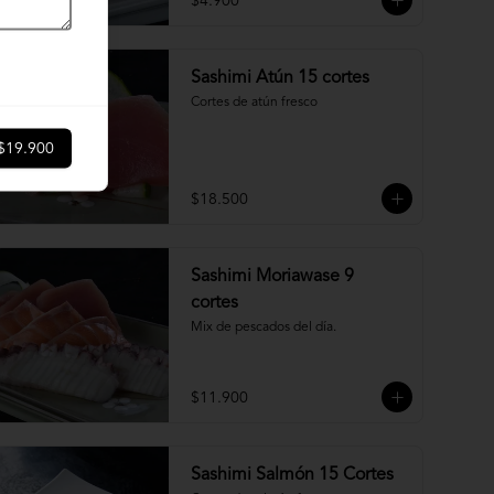
$4.900
Sashimi Atún 15 cortes
Cortes de atún fresco
$19.900
$18.500
Sashimi Moriawase 9
cortes
Mix de pescados del día.
$11.900
Sashimi Salmón 15 Cortes