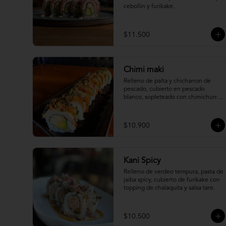
cebollin y furikake.
$11.500
Chimi maki
Relleno de palta y chicharron de 
pescado, cubierto en pescado 
blanco, sopleteado con chimichurri 
de mani y topping de furikake.
$10.900
Kani Spicy
Relleno de verdeo tempura, pasta de 
jaiba spicy, cubierto de furikake con 
topping de chalaquita y salsa tare.
$10.500