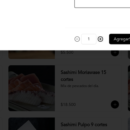
$4.900
Nigiri acevichado
Cubierto de salmon, con topping de 
mayo trigre y furikake.
Agregar
$5.500
Sashimi Moriawase 15
cortes
Mix de pescados del día.
$18.500
Sashimi Pulpo 9 cortes