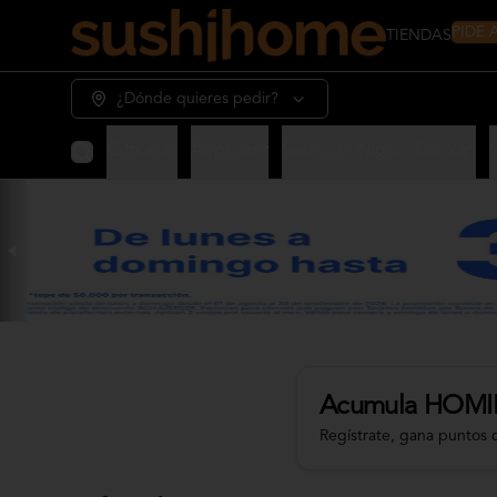
PIDE
TIENDAS
¿Dónde quieres pedir?
Giftcards
Appetizer
Sashimi - Nigiri - Gunkan
Acumula
HOMI
Regístrate, gana puntos 