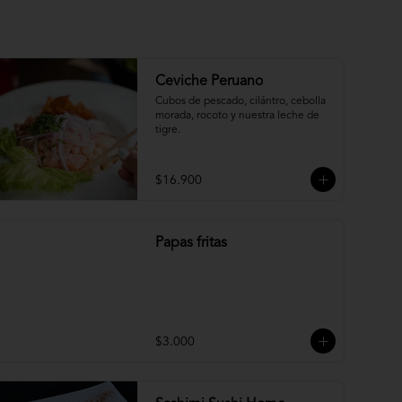
Ceviche Peruano
Cubos de pescado, cilántro, cebolla 
morada, rocoto y nuestra leche de 
tigre.
$16.900
Papas fritas
$3.000