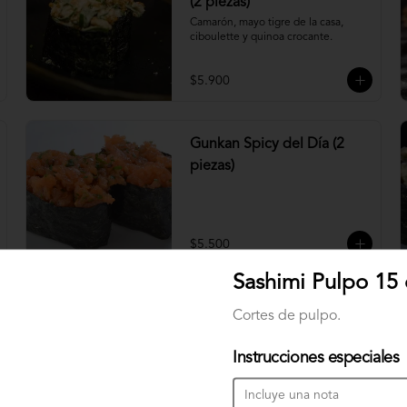
(2 piezas)
Camarón, mayo tigre de la casa, 
ciboulette y quinoa crocante.
$5.900
Gunkan Spicy del Día (2
piezas)
$5.500
Sashimi Pulpo 15 
Nigiri Atún (2 piezas)
Cortes de pulpo.
Bolitas de arroz cubiertas por atún.
Instrucciones especiales