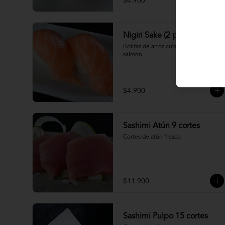
$4.900
Nigiri Sake (2 piezas)
Bolitas de arroz cubiertas por 
salmón.
$4.900
Sashimi Atún 9 cortes
Cortes de atún fresco
$11.900
Sashimi Pulpo 15 cortes