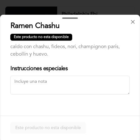
Philadelphia Ebi
Camarón, palta y queso crema.
Ramen Chashu
Este producto no esta disponible
caldo con chashu, fideos, nori, champignon parís,
$7.500
cebollín y huevo.
Instrucciones especiales
Philadelphia Roll
Salmón, palta y queso crema.
$7.500
Rainbow Roll
Este producto no esta disponible
Camarón, queso crema y pepino, 
envuelto en pescado y palta.