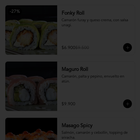
-
27
%
Fonky Roll
Camarón furay y queso crema, con salsa 
unagi.
$6.900
$9.500
Maguro Roll
Camarón, palta y pepino, envuelto en 
atún.
$9.900
Masago Spicy
Salmón, camarón y cebollín, topping de 
sriracha.