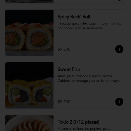
Spicy Rock´ Roll
Pescado spicy y lechuga. Frito en Panko, 
con topping de salsa sriracha.
$9.500
Sweet Fish
Atún, palta, masago y queso crema. 
Cubierto de mango y salsa de maracuyá.
$9.900
Tokio 2.0 (12 piezas)
Futomaki relleno de pepino, palta, 