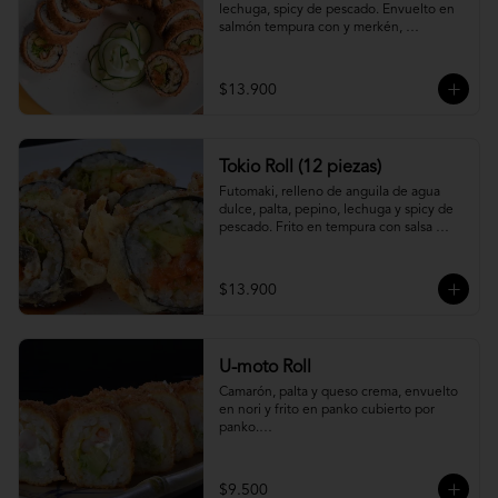
lechuga, spicy de pescado. Envuelto en 
salmón tempura con y merkén, 
acompáñalo con salsa unagi.
$13.900
Tokio Roll (12 piezas)
Futomaki, relleno de anguila de agua 
dulce, palta, pepino, lechuga y spicy de 
pescado. Frito en tempura con salsa 
unagi y merquén.
$13.900
U-moto Roll
Camarón, palta y queso crema, envuelto 
en nori y frito en panko cubierto por 
panko.

Foto referencial.
$9.500