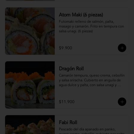
Atom Maki (6 piezas)
Futomaki relleno de salmón, palta, 
masago y camarón. Frito en tempura con 
salsa unagi. (6 piezas)
$9.900
Dragón Roll
Camarón tempura, queso crema, cebollín 
y salsa sriracha. Cubierto en anguila de 
agua dulce y palta, con salsa unagi y 
topping de masago.
$11.900
Fabi Roll
Pescado del día apanado en panko, 