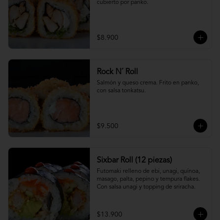
cubierto por panko.
$8.900
Rock N´ Roll
Salmón y queso crema. Frito en panko, 
con salsa tonkatsu.
$9.500
Sixbar Roll (12 piezas)
Futomaki relleno de ebi, unagi, quínoa, 
masago, palta, pepino y tempura flakes. 
Con salsa unagi y topping de sriracha.
$13.900