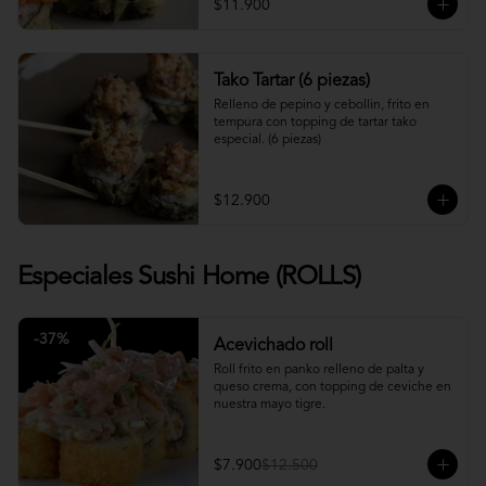
$11.900
Tako Tartar (6 piezas)
Relleno de pepino y cebollin, frito en 
tempura con topping de tartar tako 
especial. (6 piezas)
$12.900
Especiales Sushi Home (ROLLS)
-
37
%
Acevichado roll
Roll frito en panko relleno de palta y 
queso crema, con topping de ceviche en 
nuestra mayo tigre.
$7.900
$12.500