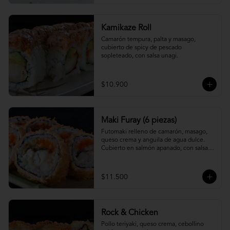
Kamikaze Roll
Camarón tempura, palta y masago, 
cubierto de spicy de pescado 
sopleteado, con salsa unagi.
$10.900
Maki Furay (6 piezas)
Futomaki relleno de camarón, masago, 
queso crema y anguila de agua dulce. 
Cubierto en salmón apanado, con salsa 
unagi. (6 piezas)
$11.500
Rock & Chicken
Pollo teriyaki, queso crema, cebollino 