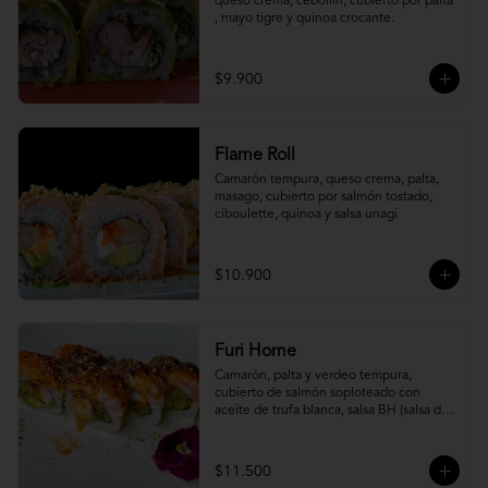
queso crema, cebollín, cubierto por palta 
, mayo tigre y quinoa crocante.
$9.900
Flame Roll
Camarón tempura, queso crema, palta, 
masago, cubierto por salmón tostado, 
ciboulette, quínoa y salsa unagi
$10.900
Furi Home
Camarón, palta y verdeo tempura, 
cubierto de salmón soploteado con 
aceite de trufa blanca, salsa BH (salsa de 
ajíes coreanos y mayonesa, levemente 
picante) y furikake.
$11.500