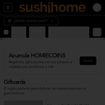
Abrir menu de navegación
Login
¿Dónde quieres pedir?
Giftcards
Appetizer
Sashimi - Nigiri - Gunkan
Sushi 
Acumula
HOMIECOINS
Únete
Regístrate, gana puntos con tus compras y
canjealos por productos y más
Giftcards
El regalo perfecto para disfrutar de nuestra experiencia
gastronómica.