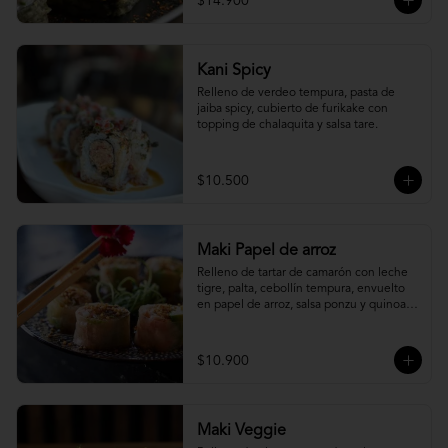
$14.900
Kani Spicy
Relleno de verdeo tempura, pasta de 
jaiba spicy, cubierto de furikake con 
topping de chalaquita y salsa tare.
$10.500
Maki Papel de arroz
Relleno de tartar de camarón con leche 
tigre, palta, cebollín tempura, envuelto 
en papel de arroz, salsa ponzu y quinoa 
frita.
$10.900
Maki Veggie