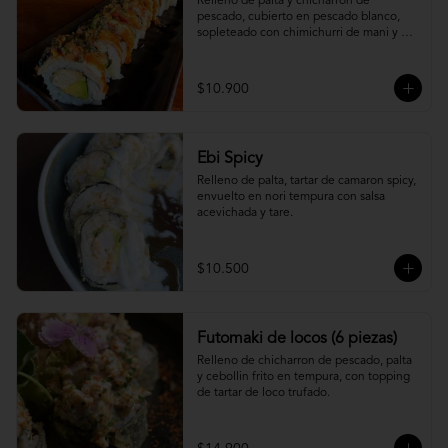
Relleno de palta y chicharron de 
pescado, cubierto en pescado blanco, 
sopleteado con chimichurri de mani y 
topping de furikake.
$10.900
Ebi Spicy
Relleno de palta, tartar de camaron spicy, 
envuelto en nori tempura con salsa 
acevichada y tare.
$10.500
Futomaki de locos (6 piezas)
Relleno de chicharron de pescado, palta 
y cebollin frito en tempura, con topping 
de tartar de loco trufado.