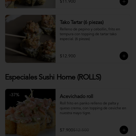
$11.900
Tako Tartar (6 piezas)
Relleno de pepino y cebollin, frito en 
tempura con topping de tartar tako 
especial. (6 piezas)
$12.900
Especiales Sushi Home (ROLLS)
-
37
%
Acevichado roll
Roll frito en panko relleno de palta y 
queso crema, con topping de ceviche en 
nuestra mayo tigre.
$7.900
$12.500