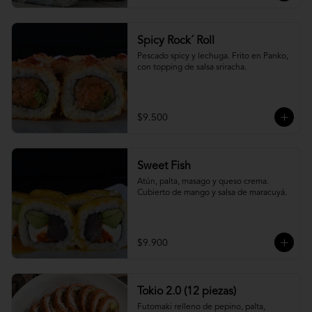
Spicy Rock´ Roll
Pescado spicy y lechuga. Frito en Panko, 
con topping de salsa sriracha.
$9.500
Sweet Fish
Atún, palta, masago y queso crema. 
Cubierto de mango y salsa de maracuyá.
$9.900
Tokio 2.0 (12 piezas)
Futomaki relleno de pepino, palta, 