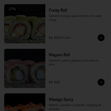
-
27
%
Fonky Roll
Camarón furay y queso crema, con salsa 
unagi.
$6.900
$9.500
Maguro Roll
Camarón, palta y pepino, envuelto en 
atún.
$9.900
Masago Spicy
Salmón, camarón y cebollín, topping de 
sriracha.