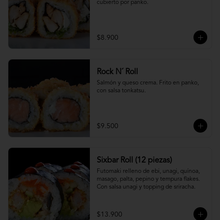
cubierto por panko.
$8.900
Rock N´ Roll
Salmón y queso crema. Frito en panko, 
con salsa tonkatsu.
$9.500
Sixbar Roll (12 piezas)
Futomaki relleno de ebi, unagi, quínoa, 
masago, palta, pepino y tempura flakes. 
Con salsa unagi y topping de sriracha.
$13.900