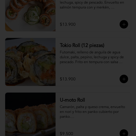
lechuga, spicy de pescado. Envuelto en 
salmón tempura con y merkén, 
acompáñalo con salsa unagi.
$13.900
Tokio Roll (12 piezas)
Futomaki, relleno de anguila de agua 
dulce, palta, pepino, lechuga y spicy de 
pescado. Frito en tempura con salsa 
unagi y merquén.
$13.900
U-moto Roll
Camarón, palta y queso crema, envuelto 
en nori y frito en panko cubierto por 
panko.

Foto referencial.
$9.500