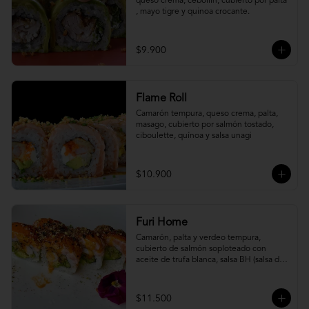
queso crema, cebollín, cubierto por palta 
, mayo tigre y quinoa crocante.
$9.900
Flame Roll
Camarón tempura, queso crema, palta, 
masago, cubierto por salmón tostado, 
ciboulette, quínoa y salsa unagi
$10.900
Furi Home
Camarón, palta y verdeo tempura, 
cubierto de salmón soploteado con 
aceite de trufa blanca, salsa BH (salsa de 
ajíes coreanos y mayonesa, levemente 
picante) y furikake.
$11.500