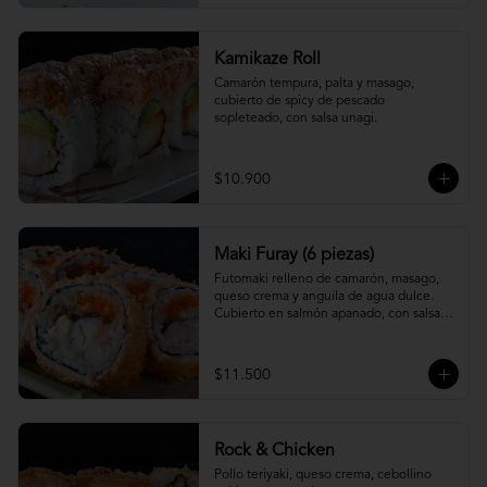
Kamikaze Roll
Camarón tempura, palta y masago, 
cubierto de spicy de pescado 
sopleteado, con salsa unagi.
$10.900
Maki Furay (6 piezas)
Futomaki relleno de camarón, masago, 
queso crema y anguila de agua dulce. 
Cubierto en salmón apanado, con salsa 
unagi. (6 piezas)
$11.500
Rock & Chicken
Pollo teriyaki, queso crema, cebollino 