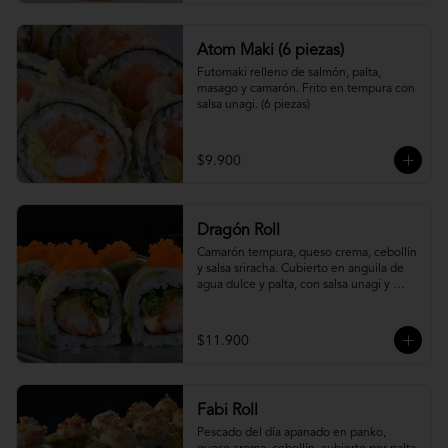
Atom Maki (6 piezas)
Futomaki relleno de salmón, palta, 
masago y camarón. Frito en tempura con 
salsa unagi. (6 piezas)
$9.900
Dragón Roll
Camarón tempura, queso crema, cebollín 
y salsa sriracha. Cubierto en anguila de 
agua dulce y palta, con salsa unagi y 
topping de masago.
$11.900
Fabi Roll
Pescado del día apanado en panko, 