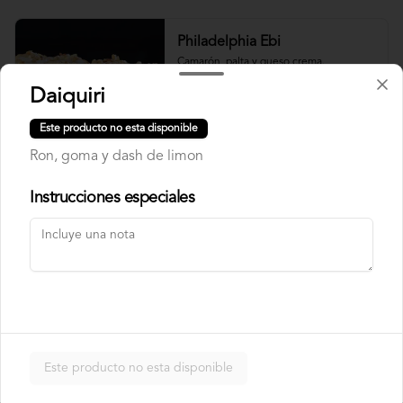
Philadelphia Ebi
Camarón, palta y queso crema.
Daiquiri
Este producto no esta disponible
$7.500
Ron, goma y dash de limon
Instrucciones especiales
Philadelphia Roll
Salmón, palta y queso crema.
$7.500
Rainbow Roll
Este producto no esta disponible
Camarón, queso crema y pepino, 
envuelto en pescado y palta.