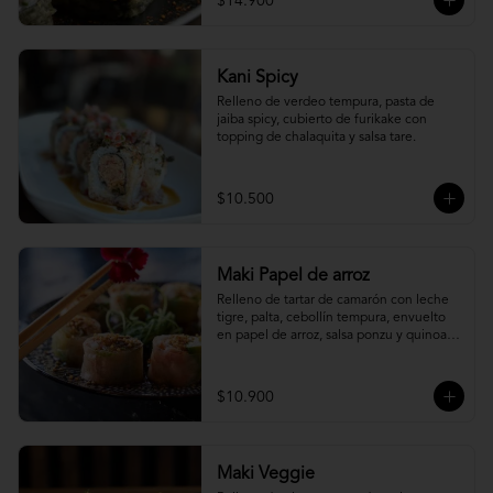
$14.900
Kani Spicy
Relleno de verdeo tempura, pasta de 
jaiba spicy, cubierto de furikake con 
topping de chalaquita y salsa tare.
$10.500
Maki Papel de arroz
Relleno de tartar de camarón con leche 
tigre, palta, cebollín tempura, envuelto 
en papel de arroz, salsa ponzu y quinoa 
frita.
$10.900
Maki Veggie