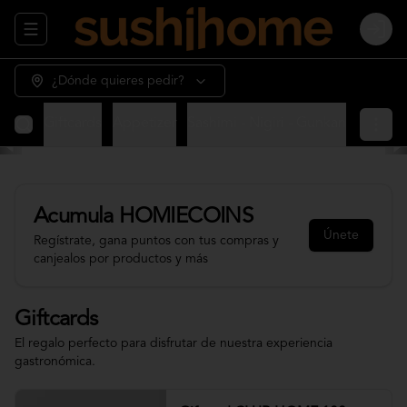
Abrir menu de navegación
Login
¿Dónde quieres pedir?
Giftcards
Appetizer
Sashimi - Nigiri - Gunkan
Sushi 
Acumula
HOMIECOINS
Únete
Regístrate, gana puntos con tus compras y
canjealos por productos y más
Giftcards
El regalo perfecto para disfrutar de nuestra experiencia
gastronómica.