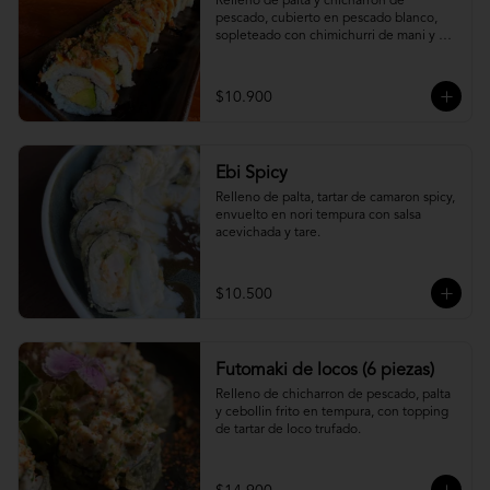
Relleno de palta y chicharron de 
pescado, cubierto en pescado blanco, 
sopleteado con chimichurri de mani y 
topping de furikake.
$10.900
Ebi Spicy
Relleno de palta, tartar de camaron spicy, 
envuelto en nori tempura con salsa 
acevichada y tare.
$10.500
Futomaki de locos (6 piezas)
Relleno de chicharron de pescado, palta 
y cebollin frito en tempura, con topping 
de tartar de loco trufado.