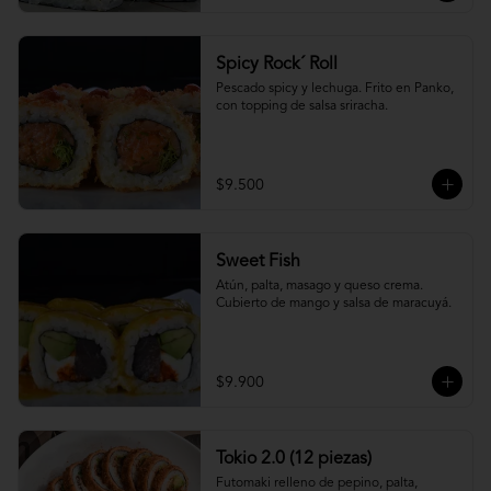
Spicy Rock´ Roll
Pescado spicy y lechuga. Frito en Panko, 
con topping de salsa sriracha.
$9.500
Sweet Fish
Atún, palta, masago y queso crema. 
Cubierto de mango y salsa de maracuyá.
$9.900
Tokio 2.0 (12 piezas)
Futomaki relleno de pepino, palta, 