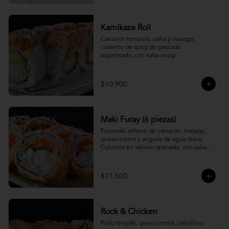
Kamikaze Roll
Camarón tempura, palta y masago, 
cubierto de spicy de pescado 
sopleteado, con salsa unagi.
$10.900
Maki Furay (6 piezas)
Futomaki relleno de camarón, masago, 
queso crema y anguila de agua dulce. 
Cubierto en salmón apanado, con salsa 
unagi. (6 piezas)
$11.500
Rock & Chicken
Pollo teriyaki, queso crema, cebollino 