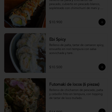
Relleno de palta y chicharron de 
pescado, cubierto en pescado blanco, 
sopleteado con chimichurri de mani y 
topping de furikake.
$10.900
Ebi Spicy
Relleno de palta, tartar de camaron spicy, 
envuelto en nori tempura con salsa 
acevichada y tare.
$10.500
Futomaki de locos (6 piezas)
Relleno de chicharron de pescado, palta 
y cebollin frito en tempura, con topping 
de tartar de loco trufado.