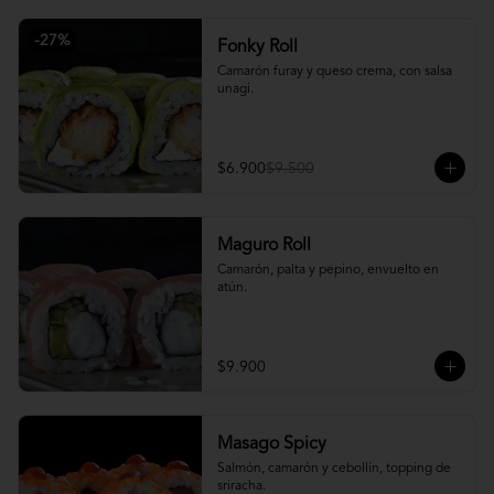
-
27
%
Fonky Roll
Camarón furay y queso crema, con salsa 
unagi.
$6.900
$9.500
Maguro Roll
Camarón, palta y pepino, envuelto en 
atún.
$9.900
Masago Spicy
Salmón, camarón y cebollín, topping de 
sriracha.