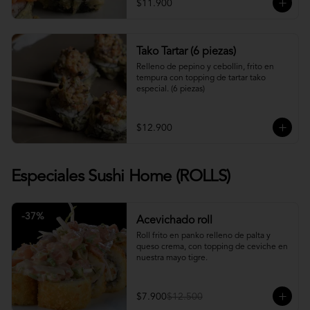
$11.900
Tako Tartar (6 piezas)
Relleno de pepino y cebollin, frito en 
tempura con topping de tartar tako 
especial. (6 piezas)
$12.900
Especiales Sushi Home (ROLLS)
-
37
%
Acevichado roll
Roll frito en panko relleno de palta y 
queso crema, con topping de ceviche en 
nuestra mayo tigre.
$7.900
$12.500