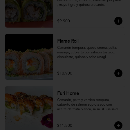
queso crema, cebollín, cubierto por palta 
, mayo tigre y quinoa crocante.
$9.900
Flame Roll
Camarón tempura, queso crema, palta, 
masago, cubierto por salmón tostado, 
ciboulette, quínoa y salsa unagi
$10.900
Furi Home
Camarón, palta y verdeo tempura, 
cubierto de salmón soploteado con 
aceite de trufa blanca, salsa BH (salsa de 
ajíes coreanos y mayonesa, levemente 
picante) y furikake.
$11.500