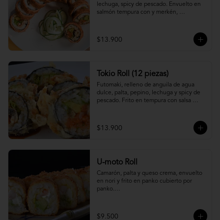
lechuga, spicy de pescado. Envuelto en 
salmón tempura con y merkén, 
acompáñalo con salsa unagi.
$13.900
Tokio Roll (12 piezas)
Futomaki, relleno de anguila de agua 
dulce, palta, pepino, lechuga y spicy de 
pescado. Frito en tempura con salsa 
unagi y merquén.
$13.900
U-moto Roll
Camarón, palta y queso crema, envuelto 
en nori y frito en panko cubierto por 
panko.

Foto referencial.
$9.500