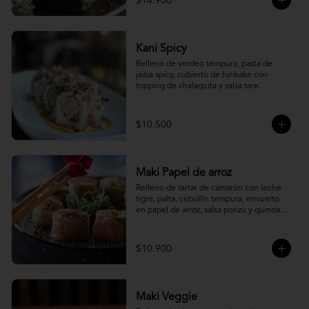
$14.900
Kani Spicy
Relleno de verdeo tempura, pasta de 
jaiba spicy, cubierto de furikake con 
topping de chalaquita y salsa tare.
$10.500
Maki Papel de arroz
Relleno de tartar de camarón con leche 
tigre, palta, cebollín tempura, envuelto 
en papel de arroz, salsa ponzu y quinoa 
frita.
$10.900
Maki Veggie