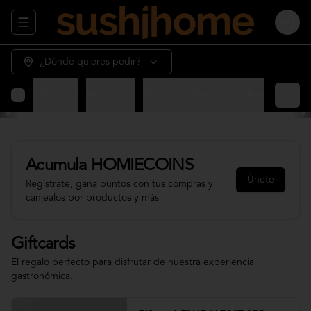
Abrir menu de navegación
Login
¿Dónde quieres pedir?
Giftcards
Appetizer
Sashimi - Nigiri - Gunkan
Sushi 
Acumula
HOMIECOINS
Únete
Regístrate, gana puntos con tus compras y
canjealos por productos y más
Giftcards
El regalo perfecto para disfrutar de nuestra experiencia
gastronómica.