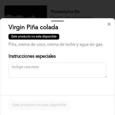
Philadelphia Ebi
Camarón, palta y queso crema.
Virgin Piña colada
Este producto no esta disponible
$7.500
Piña, crema de coco, crema de leche y agua sin gas.
Instrucciones especiales
Philadelphia Roll
Salmón, palta y queso crema.
$7.500
Rainbow Roll
Este producto no esta disponible
Camarón, queso crema y pepino, 
envuelto en pescado y palta.