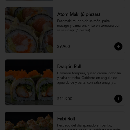
Atom Maki (6 piezas)
Futomaki relleno de salmón, palta, 
masago y camarón. Frito en tempura con 
salsa unagi. (6 piezas)
$9.900
Dragón Roll
Camarón tempura, queso crema, cebollín 
y salsa sriracha. Cubierto en anguila de 
agua dulce y palta, con salsa unagi y 
topping de masago.
$11.900
Fabi Roll
Pescado del día apanado en panko, 