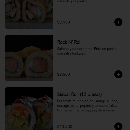
cubierto por panko.
$8.900
Rock N´ Roll
Salmón y queso crema. Frito en panko, 
con salsa tonkatsu.
$9.500
Sixbar Roll (12 piezas)
Futomaki relleno de ebi, unagi, quínoa, 
masago, palta, pepino y tempura flakes. 
Con salsa unagi y topping de sriracha.
$13.900