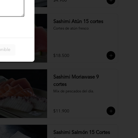
$4.900
Sashimi Atún 15 cortes
Cortes de atún fresco
onible
$18.500
Sashimi Moriawase 9
cortes
Mix de pescados del día.
$11.900
Sashimi Salmón 15 Cortes