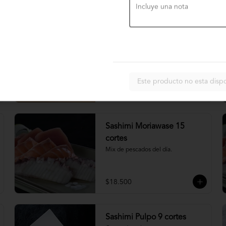
$4.900
Nigiri acevichado
Cubierto de salmon, con topping de 
mayo trigre y furikake.
Este producto no esta disp
$5.500
Sashimi Moriawase 15
cortes
Mix de pescados del día.
$18.500
Sashimi Pulpo 9 cortes