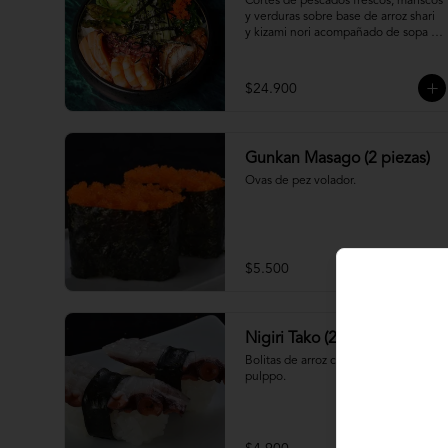
Cortes de pescados frescos, mariscos 
y verduras sobre base de arroz shari 
y kizami nori acompañado de sopa 
miso
$24.900
Gunkan Masago (2 piezas)
Ovas de pez volador.
$5.500
Nigiri Tako (2 piezas)
Bolitas de arroz cubiertas por 
pulppo.