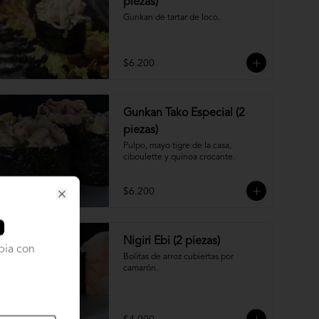
piezas)
Gunkan de tartar de loco.
$6.200
Gunkan Tako Especial (2
piezas)
Pulpo, mayo tigre de la casa, 
ciboulette y quinoa crocante.
$6.200
Close
Nigiri Ebi (2 piezas)
pia con
Bolitas de arroz cubiertas por 
camarón.