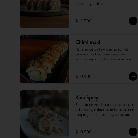
cebollin y furikake.
$11.500
Chimi maki
Relleno de palta y chicharron de 
pescado, cubierto en pescado 
blanco, sopleteado con chimichurri 
de mani y topping de furikake.
$10.900
Kani Spicy
Relleno de verdeo tempura, pasta de 
jaiba spicy, cubierto de furikake con 
topping de chalaquita y salsa tare.
$10.500