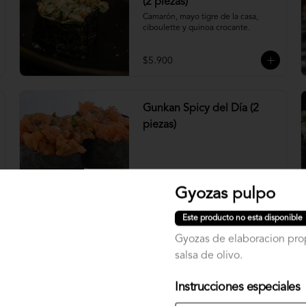
(2 piezas)
Camarón, mayo tigre de la casa, 
ciboulette y quinoa crocante.
$5.900
Gunkan Spicy del Día (2
piezas)
$5.500
Gyozas pulpo
Este producto no esta disponible
Nigiri Atún (2 piezas)
Gyozas de elaboracion pro
Bolitas de arroz cubiertas por atún.
salsa de olivo.
Instrucciones especiales