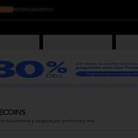
 AHORA
RESERVAS
EVENTOS
Sushi Home Nikkei
Especiales Sushi Home (ROLLS)
Los de Si
ECOINS
con tus compras y canjealos por productos y más