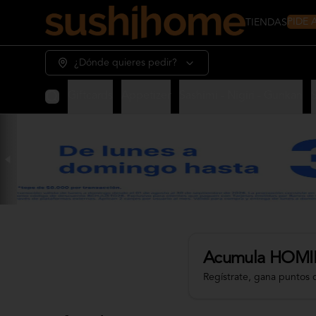
PIDE
TIENDAS
¿Dónde quieres pedir?
Giftcards
Appetizer
Sashimi - Nigiri - Gunkan
Acumula
HOMI
Regístrate, gana puntos 