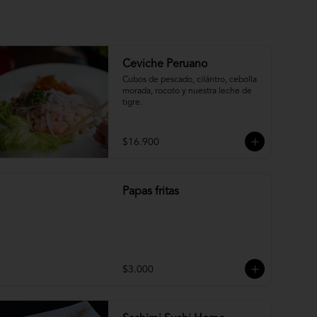
Ceviche Peruano
Cubos de pescado, cilántro, cebolla 
morada, rocoto y nuestra leche de 
tigre.
$16.900
Papas fritas
$3.000