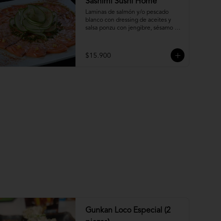
Sashimi Sushi Home
Laminas de salmón y/o pescado 
blanco con dressing de aceites y 
salsa ponzu con jengibre, sésamo y 
ciboulette.
$15.900
Gunkan Loco Especial (2