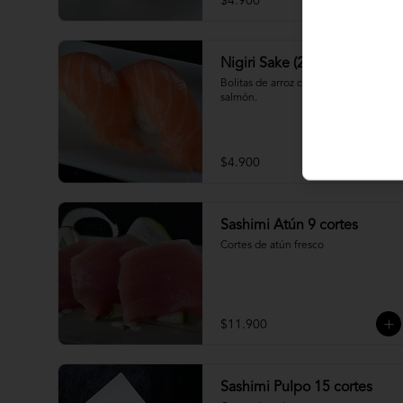
$4.900
Nigiri Sake (2 piezas)
Bolitas de arroz cubiertas por 
salmón.
$4.900
Sashimi Atún 9 cortes
Cortes de atún fresco
$11.900
Sashimi Pulpo 15 cortes