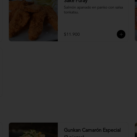
Sake Furay
Salmón apanado en panko con salsa 
tonkatsu.
$11.900
Gunkan Camarón Especial