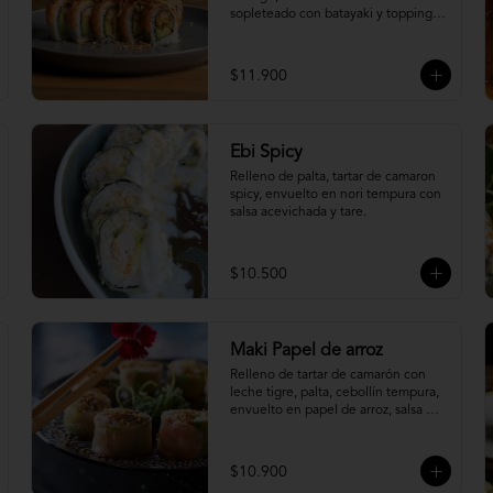
sopleteado con batayaki y topping 
de masa crocante.
$11.900
Ebi Spicy
Relleno de palta, tartar de camaron 
spicy, envuelto en nori tempura con 
salsa acevichada y tare.
$10.500
Maki Papel de arroz
Relleno de tartar de camarón con 
leche tigre, palta, cebollín tempura, 
envuelto en papel de arroz, salsa 
ponzu y quinoa frita.
$10.900