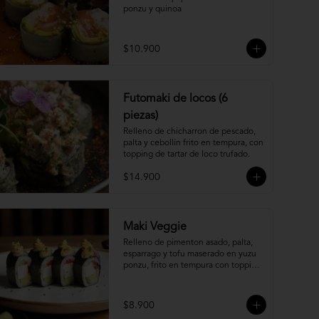
ponzu y quinoa
$10.900
Futomaki de locos (6
piezas)
Relleno de chicharron de pescado, 
palta y cebollin frito en tempura, con 
topping de tartar de loco trufado.
$14.900
Maki Veggie
Relleno de pimenton asado, palta, 
esparrago y tofu maserado en yuzu 
ponzu, frito en tempura con topping 
de pure camote.
$8.900